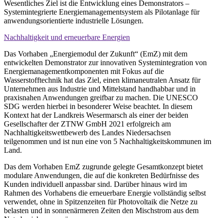
Wesentliches Ziel ist die Entwicklung eines Demonstrators –
Systemintegrierte Energiemanagementsystem als Pilotanlage für
anwendungsorientierte industrielle Lösungen.
Nachhaltigkeit und erneuerbare Energien
Das Vorhaben „Energiemodul der Zukunft“ (EmZ) mit dem
entwickelten Demonstrator zur innovativen Systemintegration von
Energiemanagementkomponenten mit Fokus auf die
Wasserstofftechnik hat das Ziel, einen klimaneutralen Ansatz für
Unternehmen aus Industrie und Mittelstand handhabbar und in
praxisnahen Anwendungen greifbar zu machen. Die UNESCO
SDG werden hierbei in besonderer Weise beachtet. In diesem
Kontext hat der Landkreis Wesermarsch als einer der beiden
Gesellschafter der ZTNW GmbH 2021 erfolgreich am
Nachhaltigkeitswettbewerb des Landes Niedersachsen
teilgenommen und ist nun eine von 5 Nachhaltigkeitskommunen im
Land.
Das dem Vorhaben EmZ zugrunde gelegte Gesamtkonzept bietet
modulare Anwendungen, die auf die konkreten Bedürfnisse des
Kunden individuell anpassbar sind. Darüber hinaus wird im
Rahmen des Vorhabens die erneuerbare Energie vollständig selbst
verwendet, ohne in Spitzenzeiten für Photovoltaik die Netze zu
belasten und in sonnenärmeren Zeiten den Mischstrom aus dem