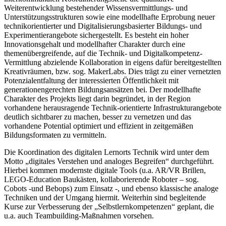
Weiterentwicklung bestehender Wissensvermittlungs- und
Unterstützungsstrukturen sowie eine modellhafte Erprobung neuer
technikorientierter und Digitalisierungsbasierter Bildungs- und
Experimentierangebote sichergestellt. Es besteht ein hoher
Innovationsgehalt und modellhafter Charakter durch eine
themenübergreifende, auf die Technik- und Digitalkompetenz-
Vermittlung abzielende Kollaboration in eigens dafür bereitgestellten
Kreativräumen, bzw. sog. MakerLabs. Dies trägt zu einer vernetzten
Potenzialentfaltung der interessierten Öffentlichkeit mit
generationengerechten Bildungsansätzen bei. Der modellhafte
Charakter des Projekts liegt darin begründet, in der Region
vorhandene herausragende Technik-orientierte Infrastrukturangebote
deutlich sichtbarer zu machen, besser zu vernetzen und das
vorhandene Potential optimiert und effizient in zeitgemäßen
Bildungsformaten zu vermitteln.
Die Koordination des digitalen Lernorts Technik wird unter dem
Motto „digitales Verstehen und analoges Begreifen“ durchgeführt.
Hierbei kommen modernste digitale Tools (u.a. AR/VR Brillen,
LEGO-Education Baukästen, kollaborierende Roboter – sog.
Cobots -und Bebops) zum Einsatz -, und ebenso klassische analoge
Techniken und der Umgang hiermit. Weiterhin sind begleitende
Kurse zur Verbesserung der „Selbstlernkompetenzen“ geplant, die
u.a. auch Teambuilding-Maßnahmen vorsehen.