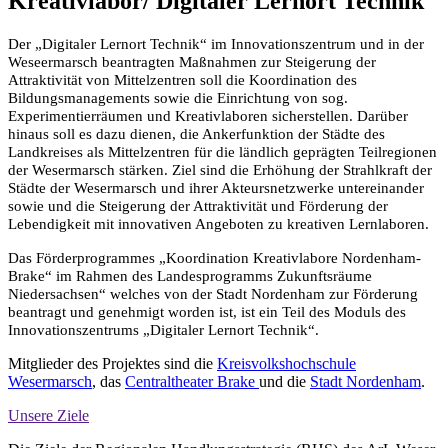
Kreativlabor/ Digitaler Lernort Technik
Der „Digitaler Lernort Technik“ im Innovationszentrum und in der
Weseermarsch beantragten Maßnahmen zur Steigerung der
Attraktivität von Mittelzentren soll die Koordination des
Bildungsmanagements sowie die Einrichtung von sog.
Experimentierräumen und Kreativlaboren sicherstellen. Darüber
hinaus soll es dazu dienen, die Ankerfunktion der Städte des
Landkreises als Mittelzentren für die ländlich geprägten Teilregionen
der Wesermarsch stärken. Ziel sind die Erhöhung der Strahlkraft der
Städte der Wesermarsch und ihrer Akteursnetzwerke untereinander
sowie und die Steigerung der Attraktivität und Förderung der
Lebendigkeit mit innovativen Angeboten zu kreativen Lernlaboren.
Das Förderprogrammes „Koordination Kreativlabore Nordenham-
Brake“ im Rahmen des Landesprogramms Zukunftsräume
Niedersachsen“ welches von der Stadt Nordenham zur Förderung
beantragt und genehmigt worden ist, ist ein Teil des Moduls des
Innovationszentrums „Digitaler Lernort Technik“.
Mitglieder des Projektes sind die
Kreisvolkshochschule
Wesermarsch
, das
Centraltheater Brake
und die
Stadt Nordenham
.
Unsere Ziele