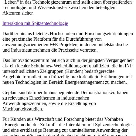
„Leben“ in das Technologiezentrum und stellt einen übergreifenden
Technologie- und Wissenstransfer zwischen den beteiligten
Akteuren sicher.
Interaktion mit Spitzentechnologie
Darüber hinaus bietet es Hochschulen und Forschungseinrichtungen
eine praxisnahe Plattform für die Durchführung von
anwendungsorientierten F+E Projekten, in denen mittelständische
und Industrieunterehmen die Praxisseite vertreten.
Das Innovationszentrum hat sich auch in der jüngsten Vergangenheit
als ein idealer Schulungs- Weiterbildungsort qualifiziert, die im INP
unterschiedlichsten Zielgruppen (Kunden) bedarfsgerechte
Angebote formuliert, um frühzeitig praxiorientierte Erfahrungen mit
neuen Technologien im Bereich Energiemanagement zu machen.
Geplant sind darüber hinaus begleitende Demonstrationsvorhaben
zu relevanten Einzelthemen in industrienahen
Anwendungsszenarien, sowie die Erstellung von
Machbarkeitsstudien.
Für Kunden aus Wirtschaft und Forschung bietet das Vorhaben
„Energiemodul der Zukunft“ die Interaktion mit Spitzentechnologie
und eine erstklassige Beratung zur unmittelbaren Anwendung der
erworbenen Wissens in den Betrieben nicht nur der Wesermarsch