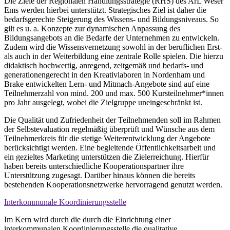
Die Ziele der Regionalen Handlungsstrategie (RHS) des ArL Weser
Ems werden hierbei unterstützt. Strategisches Ziel ist daher die
bedarfsgerechte Steigerung des Wissens- und Bildungsniveaus. So
gilt es u. a. Konzepte zur dynamischen Anpassung des
Bildungsangebots an die Bedarfe der Unternehmen zu entwickeln.
Zudem wird die Wissensvernetzung sowohl in der beruflichen Erst-
als auch in der Weiterbildung eine zentrale Rolle spielen. Die hierzu
didaktisch hochwertig, anregend, zeitgemäß und bedarfs- und
generationengerecht in den Kreativlaboren in Nordenham und
Brake entwickelten Lern- und Mitmach-Angebote sind auf eine
Teilnehmerzahl von mind. 200 und max. 500 Kursteilnehmer*innen
pro Jahr ausgelegt, wobei die Zielgruppe uneingeschränkt ist.
Die Qualität und Zufriedenheit der Teilnehmenden soll im Rahmen
der Selbstevaluation regelmäßig überprüft und Wünsche aus dem
Teilnehmerkreis für die stetige Weiterentwicklung der Angebote
berücksichtigt werden. Eine begleitende Öffentlichkeitsarbeit und
ein gezieltes Marketing unterstützen die Zielerreichung. Hierfür
haben bereits unterschiedliche Kooperationspartner ihre
Unterstützung zugesagt. Darüber hinaus können die bereits
bestehenden Kooperationsnetzwerke hervorragend genutzt werden.
Interkommunale Koordinierungsstelle
Im Kern wird durch die durch die Einrichtung einer
interkommunalen Koordinierungsstelle die qualitative